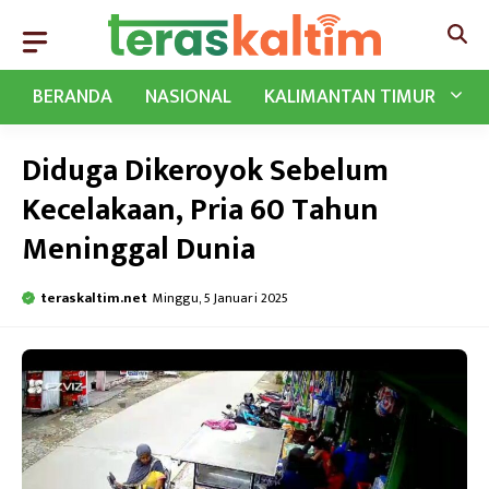
Langsung
ke
isi
BERANDA
NASIONAL
KALIMANTAN TIMUR
Diduga Dikeroyok Sebelum
Kecelakaan, Pria 60 Tahun
Meninggal Dunia
teraskaltim.net
Minggu, 5 Januari 2025