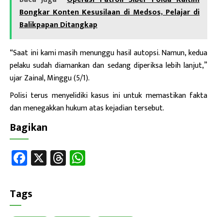
Bongkar Konten Kesusilaan di Medsos, Pelajar di
Balikpapan Ditangkap
“Saat ini kami masih menunggu hasil autopsi. Namun, kedua
pelaku sudah diamankan dan sedang diperiksa lebih lanjut,”
ujar Zainal, Minggu (5/1).
Polisi terus menyelidiki kasus ini untuk memastikan fakta
dan menegakkan hukum atas kejadian tersebut.
Bagikan
Fa
X
T
W
ce
hr
h
b
ea
at
Tags
o
ds
sA