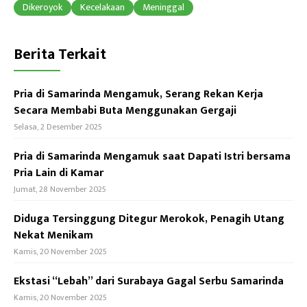
ok
p
Dikeroyok
Kecelakaan
Meninggal
p
Berita Terkait
Pria di Samarinda Mengamuk, Serang Rekan Kerja
Secara Membabi Buta Menggunakan Gergaji
Selasa, 2 Desember 2025
Pria di Samarinda Mengamuk saat Dapati Istri bersama
Pria Lain di Kamar
Jumat, 28 November 2025
Diduga Tersinggung Ditegur Merokok, Penagih Utang
Nekat Menikam
Kamis, 20 November 2025
Ekstasi “Lebah” dari Surabaya Gagal Serbu Samarinda
Kamis, 20 November 2025