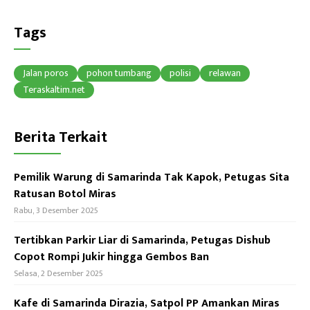
ce
hr
h
b
ea
at
Tags
o
ds
sA
ok
p
Jalan poros
pohon tumbang
polisi
relawan
p
Teraskaltim.net
Berita Terkait
Pemilik Warung di Samarinda Tak Kapok, Petugas Sita
Ratusan Botol Miras
Rabu, 3 Desember 2025
Tertibkan Parkir Liar di Samarinda, Petugas Dishub
Copot Rompi Jukir hingga Gembos Ban
Selasa, 2 Desember 2025
Kafe di Samarinda Dirazia, Satpol PP Amankan Miras