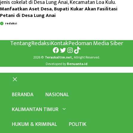
Manfaatkan Aset Desa, Bupati Kukar Akan Fasilitasi
Petani di Desa Lung Anai
redaksi
Tentang
Redaksi
Kontak
Pedoman Media Siber
Facebook
Twitter
Instagram
TikTok
2026 ©
Teraskaltim.net,
Allright Reserved.
Developed by
Benuanta.id
Close
BERANDA
NASIONAL
KALIMANTAN TIMUR
HUKUM & KRIMINAL
POLITIK