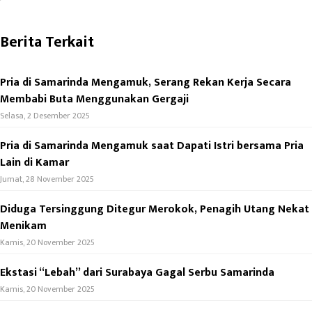
k
d
s
Berita Terkait
s
A
p
Pria di Samarinda Mengamuk, Serang Rekan Kerja Secara
p
Membabi Buta Menggunakan Gergaji
Selasa, 2 Desember 2025
Pria di Samarinda Mengamuk saat Dapati Istri bersama Pria
Lain di Kamar
Jumat, 28 November 2025
Diduga Tersinggung Ditegur Merokok, Penagih Utang Nekat
Menikam
Kamis, 20 November 2025
Ekstasi “Lebah” dari Surabaya Gagal Serbu Samarinda
Kamis, 20 November 2025