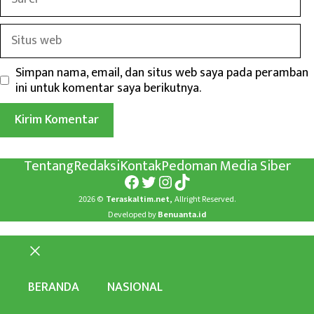
Situs
web
Simpan nama, email, dan situs web saya pada peramban
ini untuk komentar saya berikutnya.
Tentang
Redaksi
Kontak
Pedoman Media Siber
Facebook
Twitter
Instagram
TikTok
2026 ©
Teraskaltim.net,
Allright Reserved.
Developed by
Benuanta.id
Close
BERANDA
NASIONAL