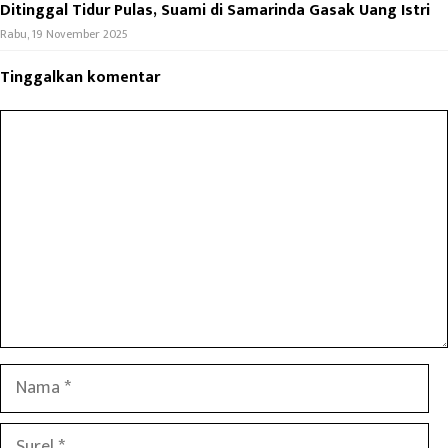
Ditinggal Tidur Pulas, Suami di Samarinda Gasak Uang Istri
Rabu, 19 November 2025
Tinggalkan komentar
Komentar
Nama
Surel