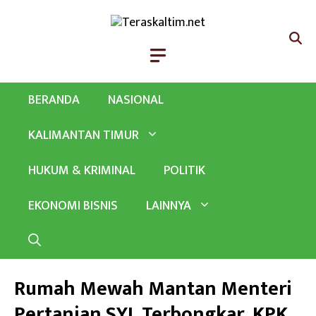
Langsung
ke
isi
BERANDA
NASIONAL
KALIMANTAN TIMUR
HUKUM & KRIMINAL
POLITIK
EKONOMI BISNIS
LAINNYA
Rumah Mewah Mantan Menteri
Pertanian SYL Terbongkar, KPK