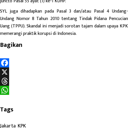
juncto Pasal 55 ayat (1) ke-1 KUHP.
SYL juga dihadapkan pada Pasal 3 dan/atau Pasal 4 Undang-
Undang Nomor 8 Tahun 2010 tentang Tindak Pidana Pencucian
Uang (TPPU). Skandal ini menjadi sorotan tajam dalam upaya KPK
memerangi praktik korupsi di Indonesia.
Bagikan
F
a
X
c
T
e
h
W
b
r
h
Tags
o
e
a
Jakarta
, 
KPK
o
a
t