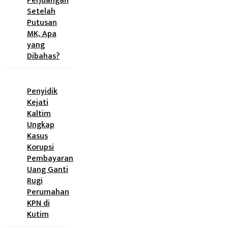
Perjuangan
Setelah
Putusan
MK, Apa
yang
Dibahas?
Penyidik
Kejati
Kaltim
Ungkap
Kasus
Korupsi
Pembayaran
Uang Ganti
Rugi
Perumahan
KPN di
Kutim