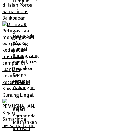
Lumpuh
Masih Ada
Warga
Sungai
Pinang yang
Bandel, TPS
Terpaksa
Dijaga
Petugas
Gabungan
Kejari
Samarinda
Musnahkan
Ratusan