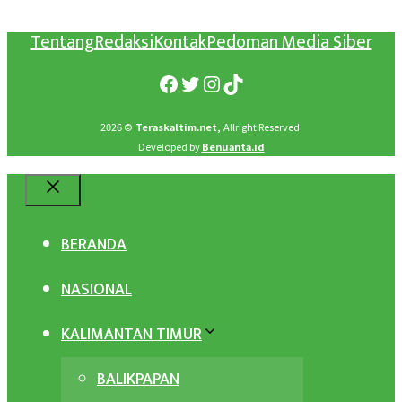
Tentang
Redaksi
Kontak
Pedoman Media Siber
Facebook
Twitter
Instagram
TikTok
2026 ©
Teraskaltim.net,
Allright Reserved.
Developed by
Benuanta.id
Close
BERANDA
NASIONAL
KALIMANTAN TIMUR
BALIKPAPAN