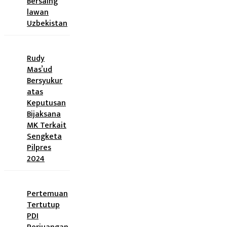
Bersaing
lawan
Uzbekistan
Rudy
Mas’ud
Bersyukur
atas
Keputusan
Bijaksana
MK Terkait
Sengketa
Pilpres
2024
Pertemuan
Tertutup
PDI