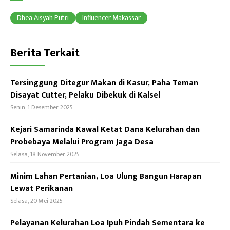
ok
p
Dhea Aisyah Putri
Influencer Makassar
p
Berita Terkait
Tersinggung Ditegur Makan di Kasur, Paha Teman
Disayat Cutter, Pelaku Dibekuk di Kalsel
Senin, 1 Desember 2025
Kejari Samarinda Kawal Ketat Dana Kelurahan dan
Probebaya Melalui Program Jaga Desa
Selasa, 18 November 2025
Minim Lahan Pertanian, Loa Ulung Bangun Harapan
Lewat Perikanan
Selasa, 20 Mei 2025
Pelayanan Kelurahan Loa Ipuh Pindah Sementara ke