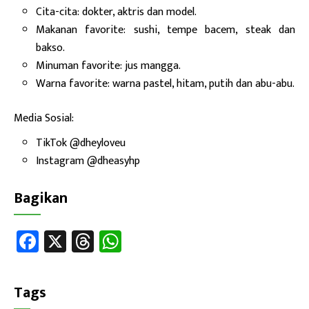
Cita-cita: dokter, aktris dan model.
Makanan favorite: sushi, tempe bacem, steak dan
bakso.
Minuman favorite: jus mangga.
Warna favorite: warna pastel, hitam, putih dan abu-abu.
Media Sosial:
TikTok @dheyloveu
Instagram @dheasyhp
Bagikan
Fa
X
T
W
ce
hr
h
b
ea
at
Tags
o
ds
sA