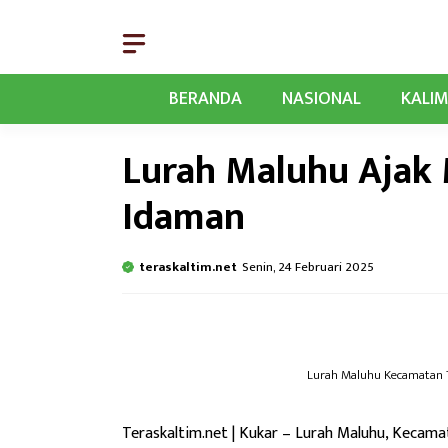
Langsung
ke
isi
BERANDA
NASIONAL
KALI
Lurah Maluhu Ajak
Idaman
teraskaltim.net
Senin, 24 Februari 2025
Lurah Maluhu Kecamatan T
Teraskaltim.net | Kukar – Lurah Maluhu, Kecam