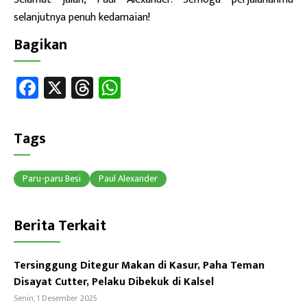
selanjutnya penuh kedamaian!
Bagikan
Fa
X
T
W
ce
hr
h
b
ea
at
Tags
o
ds
sA
ok
p
Paru-paru Besi
Paul Alexander
p
Berita Terkait
Tersinggung Ditegur Makan di Kasur, Paha Teman
Disayat Cutter, Pelaku Dibekuk di Kalsel
Senin, 1 Desember 2025