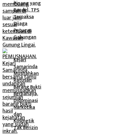
Pinang yang
Bandel, TPS
Terpaksa
Dijaga
Petugas
Gabungan
Kejari
Samarinda
Musnahkan
Ratusan
Barang Bukti
Berbahaya,
Didominasi
Narkotika
dan
Kosmetik
Tak Berizin