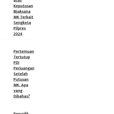
atas
Keputusan
Bijaksana
MK Terkait
Sengketa
Pilpres
2024
Pertemuan
Tertutup
PDI
Perjuangan
Setelah
Putusan
MK, Apa
yang
Dibahas?
Penyidik