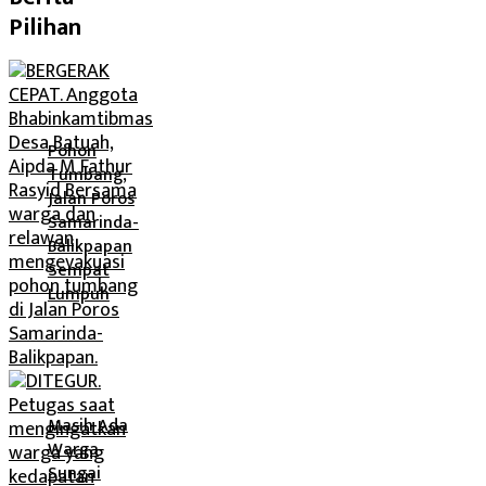
Pilihan
Pohon
Tumbang,
Jalan Poros
Samarinda-
Balikpapan
Sempat
Lumpuh
Masih Ada
Warga
Sungai