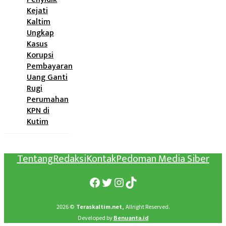
Kejati
Kaltim
Ungkap
Kasus
Korupsi
Pembayaran
Uang Ganti
Rugi
Perumahan
KPN di
Kutim
Tentang
Redaksi
Kontak
Pedoman Media Siber
Facebook
Twitter
Instagram
TikTok
2026 ©
Teraskaltim.net,
Allright Reserved.
Developed by
Benuanta.id