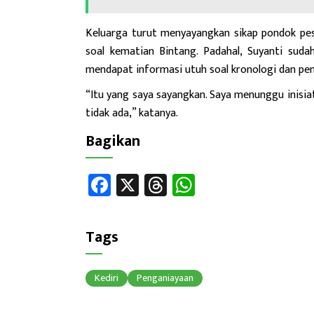
Keluarga turut menyayangkan sikap pondok pes
soal kematian Bintang. Padahal, Suyanti sudah
mendapat informasi utuh soal kronologi dan pe
“Itu yang saya sayangkan. Saya menunggu inisia
tidak ada,” katanya.
Bagikan
Fa
X
T
W
ce
hr
h
b
ea
at
Tags
o
ds
sA
ok
p
Kediri
Penganiayaan
p