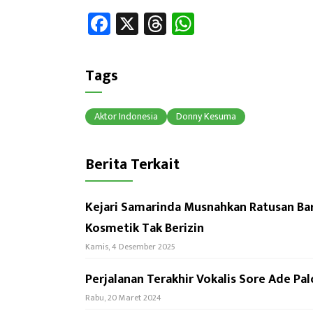
Fa
X
T
W
ce
hr
h
b
ea
at
Tags
o
ds
sA
ok
p
Aktor Indonesia
Donny Kesuma
p
Berita Terkait
Kejari Samarinda Musnahkan Ratusan Bar
Kosmetik Tak Berizin
Kamis, 4 Desember 2025
Perjalanan Terakhir Vokalis Sore Ade Pa
Rabu, 20 Maret 2024