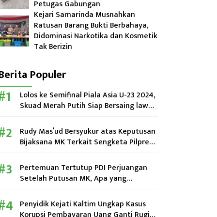
Petugas Gabungan
Kejari Samarinda Musnahkan
Ratusan Barang Bukti Berbahaya,
Didominasi Narkotika dan Kosmetik
Tak Berizin
Berita Populer
Lolos ke Semifinal Piala Asia U-23 2024,
Skuad Merah Putih Siap Bersaing lawan
Uzbekistan
Rudy Mas’ud Bersyukur atas Keputusan
Bijaksana MK Terkait Sengketa Pilpres
2024
Pertemuan Tertutup PDI Perjuangan
Setelah Putusan MK, Apa yang
Dibahas?
Penyidik Kejati Kaltim Ungkap Kasus
Korupsi Pembayaran Uang Ganti Rugi