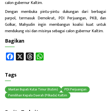
calon gubernur Kaltim.
Dengan membuka pintu-pintu dukungan dari berbagai
parpol, termasuk Demokrat, PDI Perjuangan, PKB, dan
Golkar, Mahyudin ingin membangun koalisi kuat untuk
mendukung visi dan misinya sebagai calon gubernur Kaltim.
Bagikan
Fa
X
T
W
ce
hr
h
b
ea
at
Tags
o
ds
sA
ok
p
Mantan Bupati Kutai Timur (Kutim)
PDI Perjuangan
p
Pemilihan Kepala Daerah (Pilkada) Kaltim