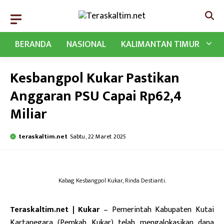
Langsung
ke
isi
BERANDA
NASIONAL
KALIMANTAN TIMUR
Kesbangpol Kukar Pastikan
Anggaran PSU Capai Rp62,4
Miliar
teraskaltim.net
Sabtu, 22 Maret 2025
Kabag Kesbangpol Kukar, Rinda Destianti.
Teraskaltim.net | Kukar
– Pemerintah Kabupaten Kutai
Kartanegara (Pemkab Kukar) telah mengalokasikan dana