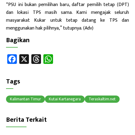
“PSU ini bukan pemilihan baru, daftar pemilih tetap (DPT)
dan lokasi TPS masih sama. Kami mengajak seluruh
masyarakat Kukar untuk tetap datang ke TPS dan
menggunakan hak pilihnya,” tutupnya. (Adv)
Bagikan
Fa
X
T
W
ce
hr
h
b
ea
at
Tags
o
ds
sA
ok
p
Kalimantan Timur
Kutai Kartanegara
Teraskaltim.net
p
Berita Terkait