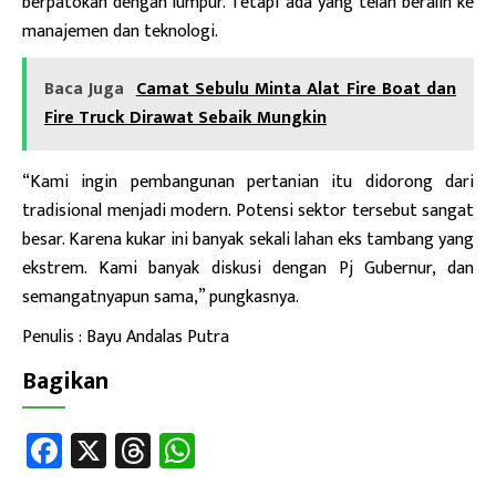
berpatokan dengan lumpur. Tetapi ada yang telah beralih ke
manajemen dan teknologi.
Baca Juga
Camat Sebulu Minta Alat Fire Boat dan
Fire Truck Dirawat Sebaik Mungkin
“Kami ingin pembangunan pertanian itu didorong dari
tradisional menjadi modern. Potensi sektor tersebut sangat
besar. Karena kukar ini banyak sekali lahan eks tambang yang
ekstrem. Kami banyak diskusi dengan Pj Gubernur, dan
semangatnyapun sama,” pungkasnya.
Penulis : Bayu Andalas Putra
Bagikan
Fa
X
T
W
ce
hr
h