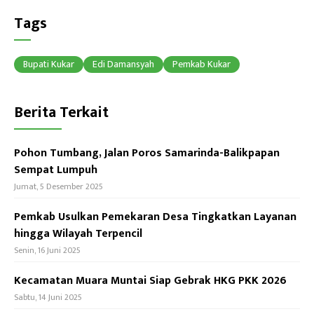
b
ea
at
Tags
o
ds
sA
ok
p
Bupati Kukar
Edi Damansyah
Pemkab Kukar
p
Berita Terkait
Pohon Tumbang, Jalan Poros Samarinda-Balikpapan
Sempat Lumpuh
Jumat, 5 Desember 2025
Pemkab Usulkan Pemekaran Desa Tingkatkan Layanan
hingga Wilayah Terpencil
Senin, 16 Juni 2025
Kecamatan Muara Muntai Siap Gebrak HKG PKK 2026
Sabtu, 14 Juni 2025