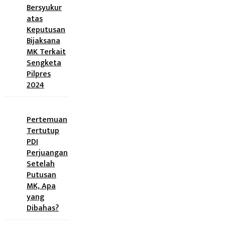
Bersyukur
atas
Keputusan
Bijaksana
MK Terkait
Sengketa
Pilpres
2024
Pertemuan
Tertutup
PDI
Perjuangan
Setelah
Putusan
MK, Apa
yang
Dibahas?