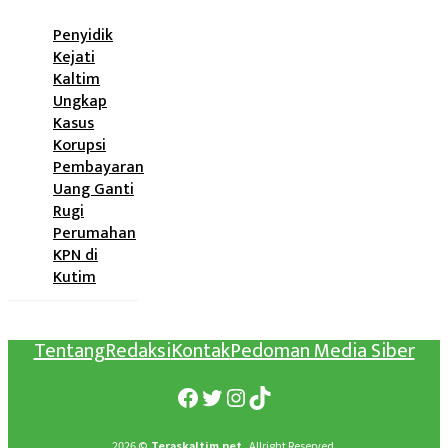
Penyidik
Kejati
Kaltim
Ungkap
Kasus
Korupsi
Pembayaran
Uang Ganti
Rugi
Perumahan
KPN di
Kutim
Tentang
Redaksi
Kontak
Pedoman Media Siber
Facebook
Twitter
Instagram
TikTok
2026 ©
Teraskaltim.net,
Allright Reserved.