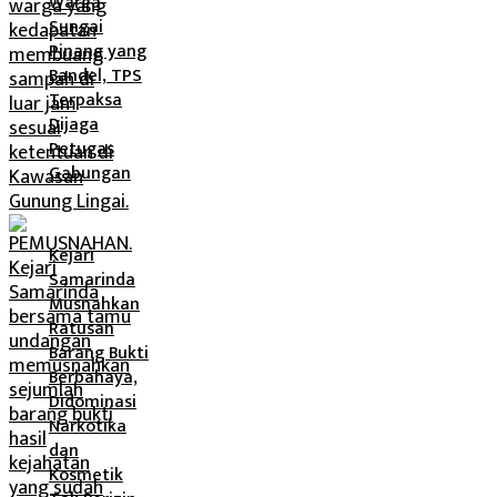
Warga
Sungai
Pinang yang
Bandel, TPS
Terpaksa
Dijaga
Petugas
Gabungan
Kejari
Samarinda
Musnahkan
Ratusan
Barang Bukti
Berbahaya,
Didominasi
Narkotika
dan
Kosmetik