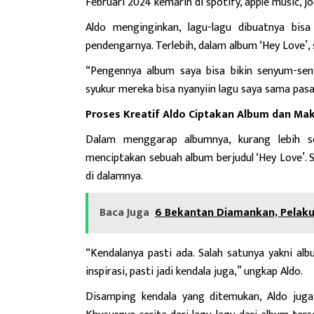
Februari 2024 kemarin di spotify, apple music, jo
Aldo menginginkan, lagu-lagu dibuatnya bisa
pendengarnya. Terlebih, dalam album ‘Hey Love’, 
“Pengennya album saya bisa bikin senyum-sen
syukur mereka bisa nyanyiin lagu saya sama pa
Proses Kreatif Aldo Ciptakan Album dan Mak
Dalam menggarap albumnya, kurang lebih se
menciptakan sebuah album berjudul ‘Hey Love’. 
di dalamnya.
Baca Juga
6 Bekantan Diamankan, Pelaku
“Kendalanya pasti ada. Salah satunya yakni alb
inspirasi, pasti jadi kendala juga,” ungkap Aldo.
Disamping kendala yang ditemukan, Aldo ju