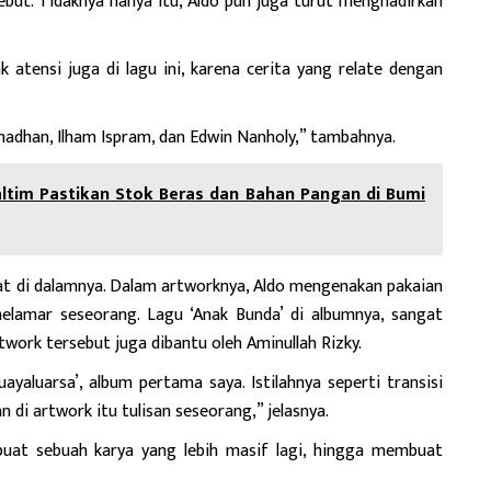
sebut. Tidaknya hanya itu, Aldo pun juga turut menghadirkan
ak atensi juga di lagu ini, karena cerita yang relate dengan
amadhan, Ilham Ispram, dan Edwin Nanholy,” tambahnya.
ltim Pastikan Stok Beras dan Bahan Pangan di Bumi
sat di dalamnya. Dalam artworknya, Aldo mengenakan pakaian
elamar seseorang. Lagu ‘Anak Bunda’ di albumnya, sangat
twork tersebut juga dibantu oleh Aminullah Rizky.
yaluarsa’, album pertama saya. Istilahnya seperti transisi
n di artwork itu tulisan seseorang,” jelasnya.
buat sebuah karya yang lebih masif lagi, hingga membuat