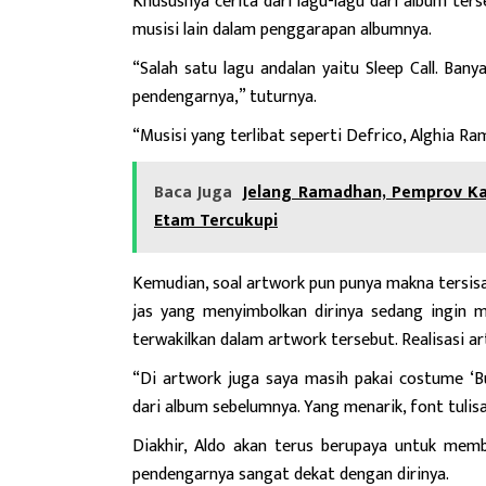
Khususnya cerita dari lagu-lagu dari album ter
musisi lain dalam penggarapan albumnya.
“Salah satu lagu andalan yaitu Sleep Call. Bany
pendengarnya,” tuturnya.
“Musisi yang terlibat seperti Defrico, Alghia R
Baca Juga
Jelang Ramadhan, Pemprov Ka
Etam Tercukupi
Kemudian
, soal artwork pun punya makna tersi
jas yang menyimbolkan dirinya sedang ingin m
terwakilkan dalam artwork tersebut. Realisasi ar
“Di artwork juga saya masih pakai costume ‘Bua
dari album sebelumnya. Yang menarik, font tulisa
Diakhir, Aldo akan terus berupaya untuk mem
pendengarnya sangat dekat dengan dirinya.