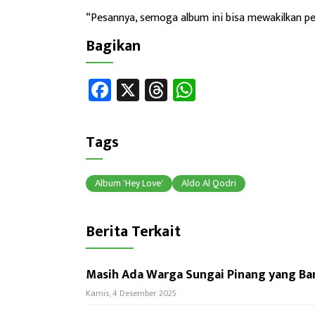
“Pesannya, semoga album ini bisa mewakilkan p
Bagikan
Fa
X
T
W
ce
hr
h
b
ea
at
Tags
o
ds
sA
ok
p
Album 'Hey Love'
Aldo Al Qodri
p
Berita Terkait
Masih Ada Warga Sungai Pinang yang Ba
Kamis, 4 Desember 2025