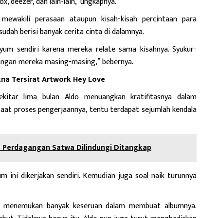
ox, deezer, dan lain-lain,”ungkapnya.
 mewakili perasaan ataupun kisah-kisah percintaan para
sudah berisi banyak cerita cinta di dalamnya.
yum sendiri karena mereka relate sama kisahnya. Syukur-
sangan mereka masing-masing,” bebernya.
na Tersirat Artwork Hey Love
kitar lima bulan Aldo menuangkan kratifitasnya dalam
Saat proses pengerjaannya, tentu terdapat sejumlah kendala
 Perdagangan Satwa Dilindungi Ditangkap
um ini dikerjakan sendiri. Kemudian juga soal naik turunnya
ga menemukan banyak keseruan dalam membuat albumnya.