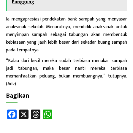
Punggung
Ia mengapresiasi pendekatan bank sampah yang menyasar
anak-anak sekolah. Menurutnya, mendidik anak-anak untuk
menyimpan sampah sebagai tabungan akan membentuk
kebiasaan yang jauh lebih besar dari sekadar buang sampah
pada tempatnya.
“Kalau dari kecil mereka sudah terbiasa menukar sampah
jadi tabungan, maka besar nanti mereka terbiasa
memanfaatkan peluang, bukan membuangnya,” tutupnya.
(Adv)
Bagikan
Fa
X
T
W
ce
hr
h