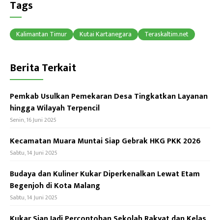
b
ea
at
Tags
o
ds
sA
ok
p
Kalimantan Timur
Kutai Kartanegara
Teraskaltim.net
p
Berita Terkait
Pemkab Usulkan Pemekaran Desa Tingkatkan Layanan
hingga Wilayah Terpencil
Senin, 16 Juni 2025
Kecamatan Muara Muntai Siap Gebrak HKG PKK 2026
Sabtu, 14 Juni 2025
Budaya dan Kuliner Kukar Diperkenalkan Lewat Etam
Begenjoh di Kota Malang
Sabtu, 14 Juni 2025
Kukar Siap Jadi Percontohan Sekolah Rakyat dan Kelas