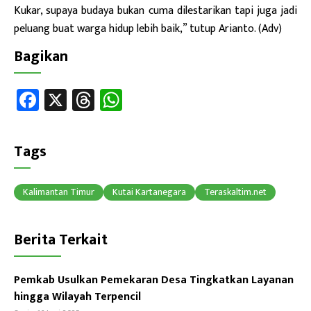
Kukar, supaya budaya bukan cuma dilestarikan tapi juga jadi
peluang buat warga hidup lebih baik,” tutup Arianto. (Adv)
Bagikan
Fa
X
T
W
ce
hr
h
b
ea
at
Tags
o
ds
sA
ok
p
Kalimantan Timur
Kutai Kartanegara
Teraskaltim.net
p
Berita Terkait
Pemkab Usulkan Pemekaran Desa Tingkatkan Layanan
hingga Wilayah Terpencil