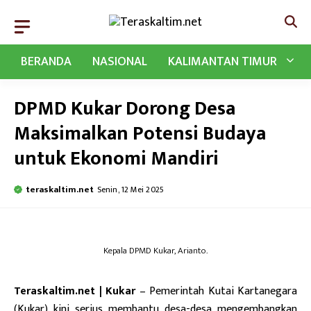
Langsung
ke
isi
BERANDA
NASIONAL
KALIMANTAN TIMUR
DPMD Kukar Dorong Desa
Maksimalkan Potensi Budaya
untuk Ekonomi Mandiri
teraskaltim.net
Senin, 12 Mei 2025
Kepala DPMD Kukar, Arianto.
Teraskaltim.net | Kukar
– Pemerintah Kutai Kartanegara
(Kukar) kini serius membantu desa-desa mengembangkan