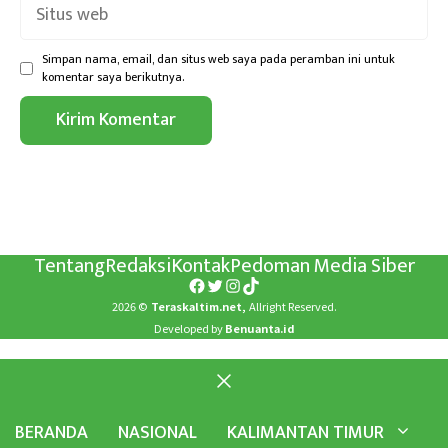
Situs
web
Simpan nama, email, dan situs web saya pada peramban ini untuk
komentar saya berikutnya.
Tentang
Redaksi
Kontak
Pedoman Media Siber
Facebook
Twitter
Instagram
TikTok
2026 ©
Teraskaltim.net,
Allright Reserved.
Developed by
Benuanta.id
Close
BERANDA
NASIONAL
KALIMANTAN TIMUR