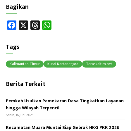
Bagikan
Fa
X
T
W
ce
hr
h
b
ea
at
Tags
o
ds
sA
ok
p
Kalimantan Timur
Kutai Kartanegara
Teraskaltim.net
p
Berita Terkait
Pemkab Usulkan Pemekaran Desa Tingkatkan Layanan
hingga Wilayah Terpencil
Senin, 16 Juni 2025
Kecamatan Muara Muntai Siap Gebrak HKG PKK 2026