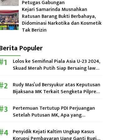
Petugas Gabungan
Kejari Samarinda Musnahkan
Ratusan Barang Bukti Berbahaya,
Didominasi Narkotika dan Kosmetik
Tak Berizin
Berita Populer
Lolos ke Semifinal Piala Asia U-23 2024,
Skuad Merah Putih Siap Bersaing lawan
Uzbekistan
Rudy Mas’ud Bersyukur atas Keputusan
Bijaksana MK Terkait Sengketa Pilpres
2024
Pertemuan Tertutup PDI Perjuangan
Setelah Putusan MK, Apa yang
Dibahas?
Penyidik Kejati Kaltim Ungkap Kasus
Korupsi Pembayaran Uang Ganti Rugi