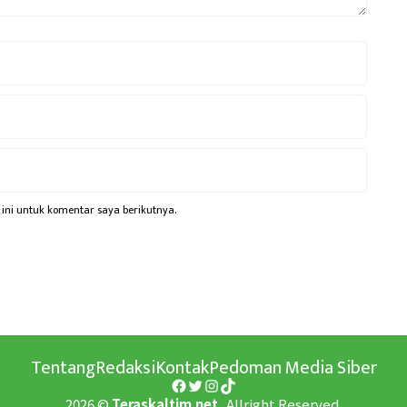
ini untuk komentar saya berikutnya.
Tentang
Redaksi
Kontak
Pedoman Media Siber
Facebook
Twitter
Instagram
TikTok
2026 ©
Teraskaltim.net,
Allright Reserved.