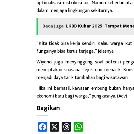
optimalisasi distribusi air. Namun keberlanj
dalam menjaga lingkungan sekitarnya.
Baca Juga
LKBB Kukar 2025, Tempat Mene
“Kita tidak bisa kerja sendiri. Kalau warga ik
fungsinya bisa terus terjaga,” jelasnya.
Wiyono juga menyinggung soal potensi pen
menciptakan suasana sejuk dan menarik. Kons
menjadi daya tarik tambahan bagi wisatawan.
“Jika ini berhasil, kawasan embung bukan hany
ekonomi baru bagi warga,” pungkasnya. (Adv)
Bagikan
Fa
X
T
W