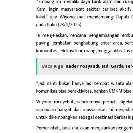
“Embung ini memiliki daya tarik alam dan ruan
Kami ingin masyarakat sekitar terlibat aktif
lokal,” ujar Wiyono saat mendampingi Bupati
pada Rabu (23/4/2025).
Ia menjelaskan, rencana pengembangan embun
paving, jembatan penghubung antar-area, se
komunitas, edukasi luar ruang, hingga aktivitas e
Baca Juga
Kader Posyandu Jadi Garda Ter
“Jadi nanti bukan hanya jadi tempat wisata alam
komunitas bisa beraktivitas, bahkan UMKM bisa t
Wiyono menyebut, sebelumnya pernah digela
sambutan hangat dari masyarakat. Ini menjadi 
untuk dikembangkan sebagai destinasi berbasis p
Pemerintah, kata dia, akan menjalankan pengem