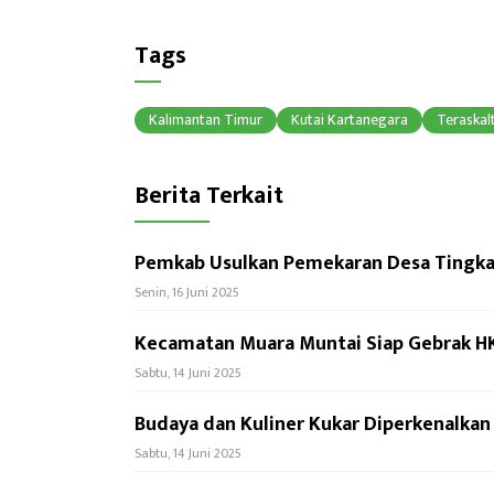
ce
hr
h
b
ea
at
Tags
o
ds
sA
ok
p
Kalimantan Timur
Kutai Kartanegara
Teraskal
p
Berita Terkait
Pemkab Usulkan Pemekaran Desa Tingkat
Senin, 16 Juni 2025
Kecamatan Muara Muntai Siap Gebrak H
Sabtu, 14 Juni 2025
Budaya dan Kuliner Kukar Diperkenalka
Sabtu, 14 Juni 2025