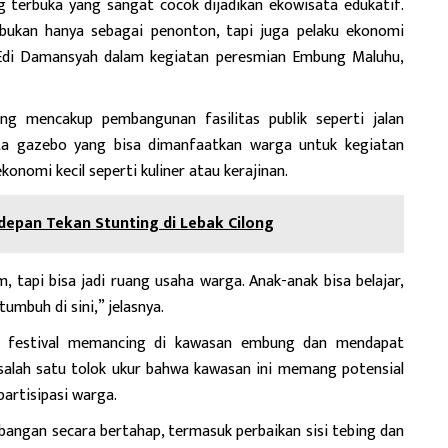
g terbuka yang sangat cocok dijadikan ekowisata edukatif.
, bukan hanya sebagai penonton, tapi juga pelaku ekonomi
 Edi Damansyah dalam kegiatan peresmian Embung Maluhu,
g mencakup pembangunan fasilitas publik seperti jalan
rta gazebo yang bisa dimanfaatkan warga untuk kegiatan
konomi kecil seperti kuliner atau kerajinan.
depan Tekan Stunting di Lebak Cilong
, tapi bisa jadi ruang usaha warga. Anak-anak bisa belajar,
umbuh di sini,” jelasnya.
r festival memancing di kawasan embung dan mendapat
salah satu tolok ukur bahwa kawasan ini memang potensial
artisipasi warga.
bangan secara bertahap, termasuk perbaikan sisi tebing dan