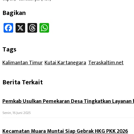
Bagikan
Facebook
X
Threads
WhatsApp
Tags
Kalimantan Timur
, 
Kutai Kartanegara
, 
Teraskaltim.net
Berita Terkait
Pemkab Usulkan Pemekaran Desa Tingkatkan Layanan h
Senin, 16 Juni 2025
Kecamatan Muara Muntai Siap Gebrak HKG PKK 2026