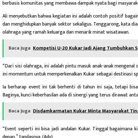
berbasis komunitas yang membawa dampak nyata bagi masyarak
Ali menyebutkan bahwa kegiatan ini adalah contoh positif baga
dan menghidupkan banyak sektor sekaligus. Tenggarong, kata dia
olahraga yang ramah keluarga dan menarik minat wisatawan.
Baca Juga
Kompetisi U-20 Kukar Jadi Ajang Tumbuhkan 
“Dari sisi olahraga, ini adalah pintu masuk anak-anak mengenal 
ini momentum untuk memperkenalkan Kukar sebagai destinasi spo
Ia berharap event ini tak berhenti di tahun ini saja, tetapi bis
Baginya, kunci keberhasilan ada di sinergi yang terus dirawat an
Baca Juga
Disdamkarmatan Kukar Minta Masyarakat Ti
“Event seperti ini bisa jadi andalan Kukar. Tinggal bagaimana k
depan,” tandasnya. (Adv)