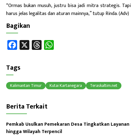
“Ormas bukan musuh, justru bisa jadi mitra strategis. Tapi
harus jelas legalitas dan aturan mainnya,” tutup Rinda. (Adv)
Bagikan
Fa
X
T
W
ce
hr
h
b
ea
at
Tags
o
ds
sA
ok
p
Kalimantan Timur
Kutai Kartanegara
Teraskaltim.net
p
Berita Terkait
Pemkab Usulkan Pemekaran Desa Tingkatkan Layanan
hingga Wilayah Terpencil