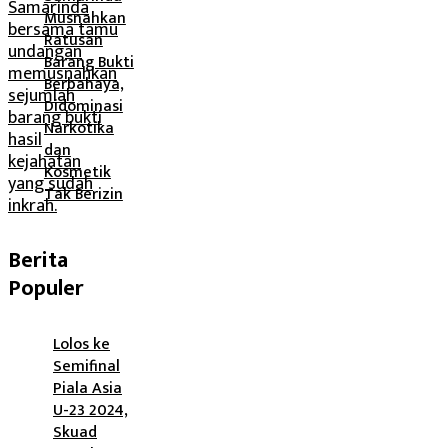
Musnahkan
Ratusan
Barang Bukti
Berbahaya,
Didominasi
Narkotika
dan
Kosmetik
Tak Berizin
Berita
Populer
Lolos ke
Semifinal
Piala Asia
U-23 2024,
Skuad