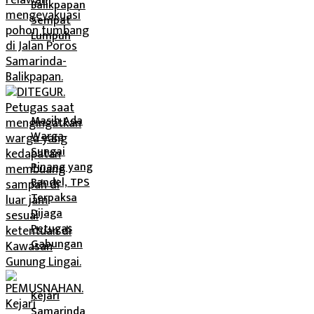
Balikpapan
Sempat
Lumpuh
Masih Ada
Warga
Sungai
Pinang yang
Bandel, TPS
Terpaksa
Dijaga
Petugas
Gabungan
Kejari
Samarinda