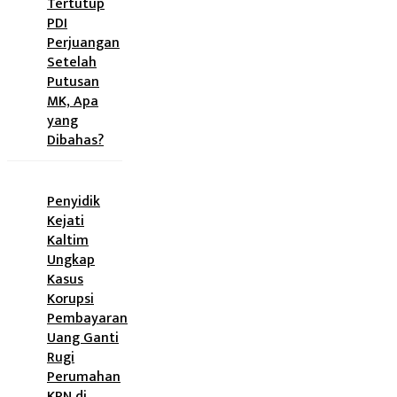
Tertutup
PDI
Perjuangan
Setelah
Putusan
MK, Apa
yang
Dibahas?
Penyidik
Kejati
Kaltim
Ungkap
Kasus
Korupsi
Pembayaran
Uang Ganti
Rugi
Perumahan
KPN di