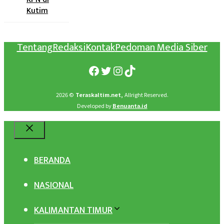
Kutim
Tentang
Redaksi
Kontak
Pedoman Media Siber
Facebook
Twitter
Instagram
TikTok
2026 ©
Teraskaltim.net,
Allright Reserved.
Developed by
Benuanta.id
Close
BERANDA
NASIONAL
KALIMANTAN TIMUR