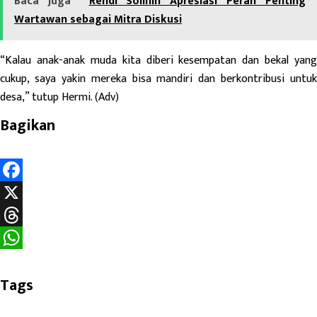
Baca Juga
Rendi Solihin Apresiasi Peran Penting
Wartawan sebagai Mitra Diskusi
“Kalau anak-anak muda kita diberi kesempatan dan bekal yang
cukup, saya yakin mereka bisa mandiri dan berkontribusi untuk
desa,” tutup Hermi. (Adv)
Bagikan
F
a
X
c
T
e
h
W
b
r
h
Tags
o
e
a