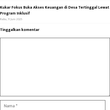
Kukar Fokus Buka Akses Keuangan di Desa Tertinggal Lewat
Program Inklusif
Rabu, 11 Juni 2025
Tinggalkan komentar
Komentar
Nama