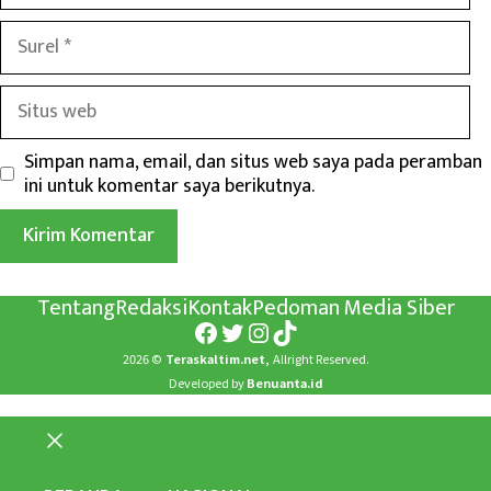
Surel
Situs
web
Simpan nama, email, dan situs web saya pada peramban
ini untuk komentar saya berikutnya.
Tentang
Redaksi
Kontak
Pedoman Media Siber
Facebook
Twitter
Instagram
TikTok
2026 ©
Teraskaltim.net,
Allright Reserved.
Developed by
Benuanta.id
Close