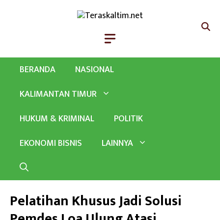
Langsung
ke
isi
BERANDA
NASIONAL
KALIMANTAN TIMUR
HUKUM & KRIMINAL
POLITIK
EKONOMI BISNIS
LAINNYA
Pelatihan Khusus Jadi Solusi
Pemdes Loa Ulung Atasi