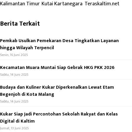
Kalimantan Timur
, 
Kutai Kartanegara
, 
Teraskaltim.net
o
a
t
k
d
s
Berita Terkait
s
A
p
Pemkab Usulkan Pemekaran Desa Tingkatkan Layanan
p
hingga Wilayah Terpencil
Senin, 16 Juni 2025
Kecamatan Muara Muntai Siap Gebrak HKG PKK 2026
Sabtu, 14 Juni 2025
Budaya dan Kuliner Kukar Diperkenalkan Lewat Etam
Begenjoh di Kota Malang
Sabtu, 14 Juni 2025
Kukar Siap Jadi Percontohan Sekolah Rakyat dan Kelas
Digital di Kaltim
Jumat, 13 Juni 2025