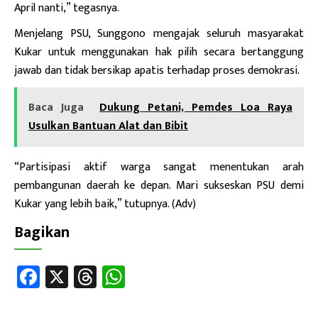
April nanti,” tegasnya.
Menjelang PSU, Sunggono mengajak seluruh masyarakat
Kukar untuk menggunakan hak pilih secara bertanggung
jawab dan tidak bersikap apatis terhadap proses demokrasi.
Baca Juga
Dukung Petani, Pemdes Loa Raya
Usulkan Bantuan Alat dan Bibit
“Partisipasi aktif warga sangat menentukan arah
pembangunan daerah ke depan. Mari sukseskan PSU demi
Kukar yang lebih baik,” tutupnya. (Adv)
Bagikan
Fa
X
T
W
ce
hr
h