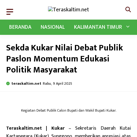
Langsung
ke
isi
BERANDA
NASIONAL
KALIMANTAN TIMUR
Sekda Kukar Nilai Debat Publik
Paslon Momentum Edukasi
Politik Masyarakat
teraskaltim.net
Rabu, 9 April 2025
Kegiatan Debat Publik Calon Bupati dan Wakil Bupati Kukar.
Teraskaltim.net | Kukar
– Sekretaris Daerah Kutai
Kartanegara (Kukar), Sunggono, memberikan apresiasi atas