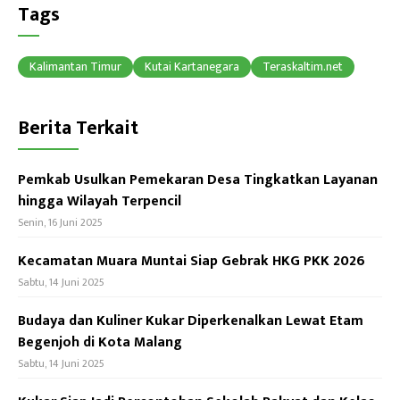
b
ea
at
Tags
o
ds
sA
ok
p
Kalimantan Timur
Kutai Kartanegara
Teraskaltim.net
p
Berita Terkait
Pemkab Usulkan Pemekaran Desa Tingkatkan Layanan
hingga Wilayah Terpencil
Senin, 16 Juni 2025
Kecamatan Muara Muntai Siap Gebrak HKG PKK 2026
Sabtu, 14 Juni 2025
Budaya dan Kuliner Kukar Diperkenalkan Lewat Etam
Begenjoh di Kota Malang
Sabtu, 14 Juni 2025