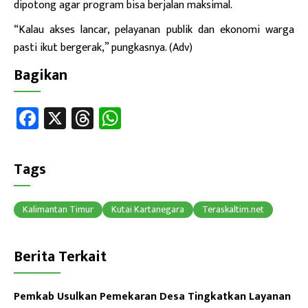
dipotong agar program bisa berjalan maksimal.
“Kalau akses lancar, pelayanan publik dan ekonomi warga
pasti ikut bergerak,” pungkasnya. (Adv)
Bagikan
Fa
X
T
W
ce
hr
h
b
ea
at
Tags
o
ds
sA
ok
p
Kalimantan Timur
Kutai Kartanegara
Teraskaltim.net
p
Berita Terkait
Pemkab Usulkan Pemekaran Desa Tingkatkan Layanan