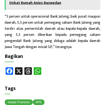
Dekat Rumah Anies Baswedan
“5 persen untuk operasional Bank Jateng, baik pusat maupun
daerah, 5,5 persen untuk pemegang saham Bank Jateng yang
terdiri atas pemerintah daerah atau kepala-kepala daerah,
yang 5,5 persen diberikan kepada pemegang saham
pengendali Bank Jateng yang diduga adalah kepala daerah
Jawa Tengah dengan inisial GP,” terangnya.
Bagikan
Fa
X
T
W
ce
hr
h
b
ea
at
Tags
o
ds
sA
ok
p
Ganjar Pranowo
KPK