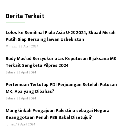
p
Berita Terkait
Lolos ke Semifinal Piala Asia U-23 2024, Skuad Merah
Putih Siap Bersaing lawan Uzbekistan
Minggu, 28 April 2024
Rudy Mas’ud Bersyukur atas Keputusan Bijaksana MK
Terkait Sengketa Pilpres 2024
Selasa, 23 April 2024
Pertemuan Tertutup PDI Perjuangan Setelah Putusan
MK, Apa yang Dibahas?
Selasa, 23 April 2024
Mungkinkah Pengajuan Palestina sebagai Negara
Keanggotaan Penuh PBB Bakal Disetujui?
Jumat, 19 April 2024