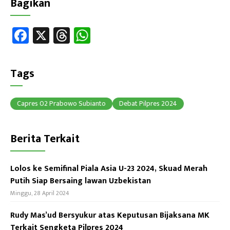
Bagikan
Fa
X
T
W
ce
hr
h
b
ea
at
Tags
o
ds
sA
ok
p
Capres 02 Prabowo Subianto
Debat Pilpres 2024
p
Berita Terkait
Lolos ke Semifinal Piala Asia U-23 2024, Skuad Merah
Putih Siap Bersaing lawan Uzbekistan
Minggu, 28 April 2024
Rudy Mas’ud Bersyukur atas Keputusan Bijaksana MK
Terkait Sengketa Pilpres 2024