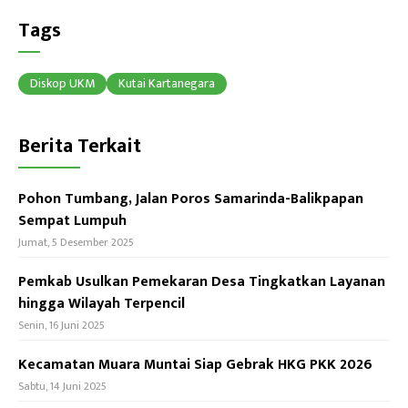
b
ea
at
Tags
o
ds
sA
ok
p
Diskop UKM
Kutai Kartanegara
p
Berita Terkait
Pohon Tumbang, Jalan Poros Samarinda-Balikpapan
Sempat Lumpuh
Jumat, 5 Desember 2025
Pemkab Usulkan Pemekaran Desa Tingkatkan Layanan
hingga Wilayah Terpencil
Senin, 16 Juni 2025
Kecamatan Muara Muntai Siap Gebrak HKG PKK 2026
Sabtu, 14 Juni 2025