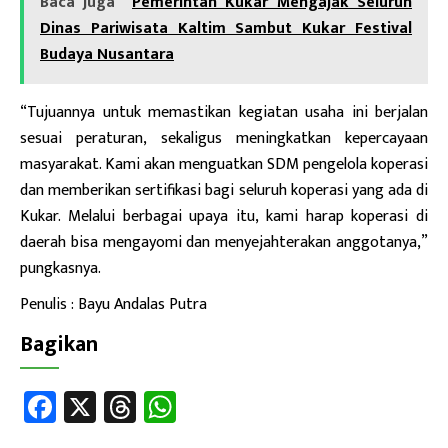
Baca Juga
Pemerintah Kukar Mengajak Seluruh
Dinas Pariwisata Kaltim Sambut Kukar Festival
Budaya Nusantara
“Tujuannya untuk memastikan kegiatan usaha ini berjalan
sesuai peraturan, sekaligus meningkatkan kepercayaan
masyarakat. Kami akan menguatkan SDM pengelola koperasi
dan memberikan sertifikasi bagi seluruh koperasi yang ada di
Kukar. Melalui berbagai upaya itu, kami harap koperasi di
daerah bisa mengayomi dan menyejahterakan anggotanya,”
pungkasnya.
Penulis : Bayu Andalas Putra
Bagikan
Fa
X
T
W
ce
hr
h