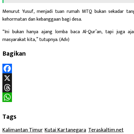
Menurut Yusuf, menjadi tuan rumah MTQ bukan sekadar tangg
kehormatan dan kebanggaan bagi desa.
“Ini bukan hanya ajang lomba baca Al-Qur’an, tapi juga a
masyarakat kita,” tutupnya. (Adv)
Bagikan
Facebook
X
Threads
WhatsApp
Tags
Kalimantan Timur
, 
Kutai Kartanegara
, 
Teraskaltim.net