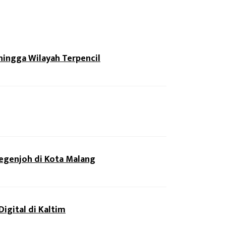
ingga Wilayah Terpencil
egenjoh di Kota Malang
igital di Kaltim