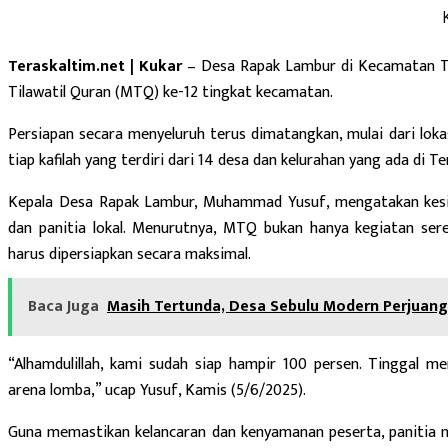
Teraskaltim.net | Kukar
– Desa Rapak Lambur di Kecamatan T
Tilawatil Quran (MTQ) ke-12 tingkat kecamatan.
Persiapan secara menyeluruh terus dimatangkan, mulai dari lok
tiap kafilah yang terdiri dari 14 desa dan kelurahan yang ada di 
Kepala Desa Rapak Lambur, Muhammad Yusuf, mengatakan kesi
dan panitia lokal. Menurutnya, MTQ bukan hanya kegiatan ser
harus dipersiapkan secara maksimal.
Baca Juga
Masih Tertunda, Desa Sebulu Modern Perjua
“Alhamdulillah, kami sudah siap hampir 100 persen. Tinggal me
arena lomba,” ucap Yusuf, Kamis (5/6/2025).
Guna memastikan kelancaran dan kenyamanan peserta, panitia me