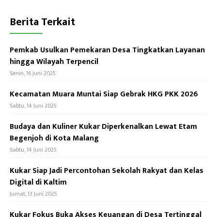
p
Berita Terkait
Pemkab Usulkan Pemekaran Desa Tingkatkan Layanan
hingga Wilayah Terpencil
Senin, 16 Juni 2025
Kecamatan Muara Muntai Siap Gebrak HKG PKK 2026
Sabtu, 14 Juni 2025
Budaya dan Kuliner Kukar Diperkenalkan Lewat Etam
Begenjoh di Kota Malang
Sabtu, 14 Juni 2025
Kukar Siap Jadi Percontohan Sekolah Rakyat dan Kelas
Digital di Kaltim
Jumat, 13 Juni 2025
Kukar Fokus Buka Akses Keuangan di Desa Tertinggal