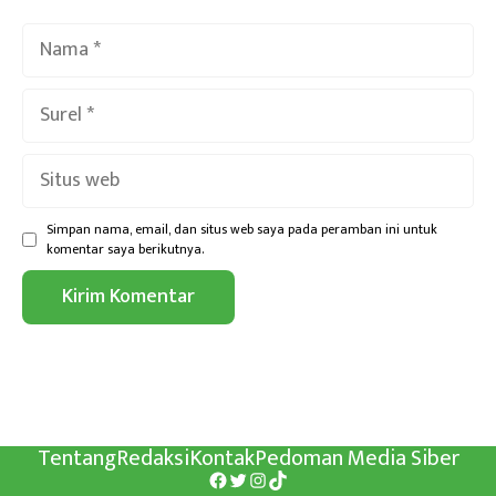
Nama
Surel
Situs
web
Simpan nama, email, dan situs web saya pada peramban ini untuk
komentar saya berikutnya.
Tentang
Redaksi
Kontak
Pedoman Media Siber
Facebook
Twitter
Instagram
TikTok