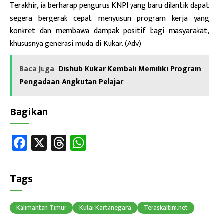
Terakhir, ia berharap pengurus KNPI yang baru dilantik dapat
segera bergerak cepat menyusun program kerja yang
konkret dan membawa dampak positif bagi masyarakat,
khususnya generasi muda di Kukar. (Adv)
Baca Juga
Dishub Kukar Kembali Memiliki Program
Pengadaan Angkutan Pelajar
Bagikan
Fa
X
T
W
ce
hr
h
b
ea
at
Tags
o
ds
sA
ok
p
Kalimantan Timur
Kutai Kartanegara
Teraskaltim.net