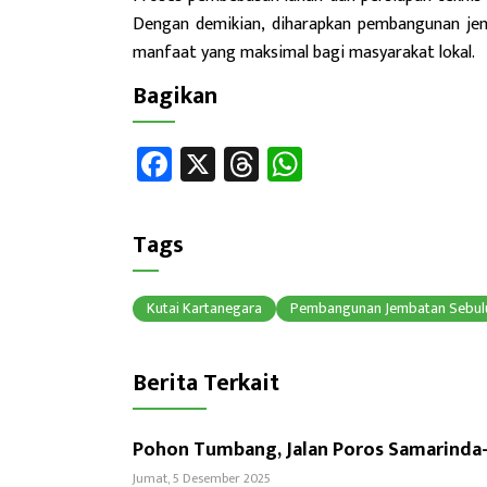
Dengan demikian, diharapkan pembangunan je
manfaat yang maksimal bagi masyarakat lokal.
Bagikan
Fa
X
T
W
ce
hr
h
b
ea
at
Tags
o
ds
sA
ok
p
Kutai Kartanegara
Pembangunan Jembatan Sebul
p
Berita Terkait
Pohon Tumbang, Jalan Poros Samarinda
Jumat, 5 Desember 2025