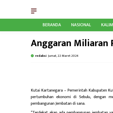
Langsung
ke
isi
BERANDA
NASIONAL
KALI
Anggaran Miliaran 
redaksi
Jumat, 22 Maret 2024
Kutai Kartanegara
– Pemerintah Kabupaten Kut
pertumbuhan ekonomi di Sebulu, dengan me
pembangunan Jembatan di sana.
“Terdekat akan ada pembangunan jembatan yan