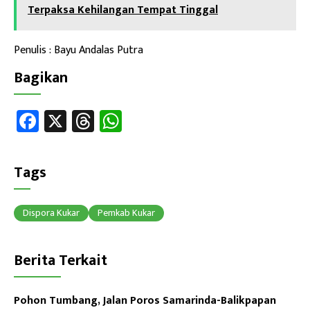
Terpaksa Kehilangan Tempat Tinggal
Penulis : Bayu Andalas Putra
Bagikan
Fa
X
T
W
ce
hr
h
b
ea
at
Tags
o
ds
sA
ok
p
Dispora Kukar
Pemkab Kukar
p
Berita Terkait
Pohon Tumbang, Jalan Poros Samarinda-Balikpapan