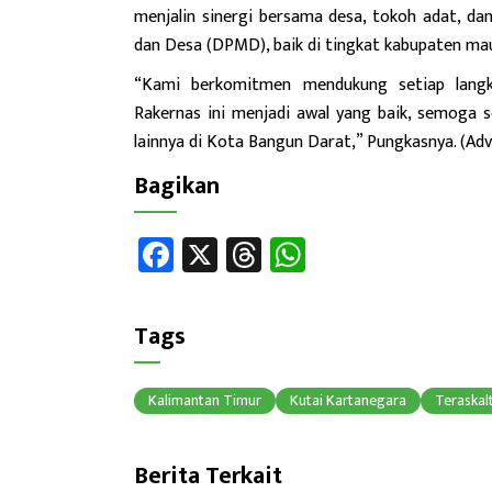
menjalin sinergi bersama desa, tokoh adat, d
dan Desa (DPMD), baik di tingkat kabupaten mau
“Kami berkomitmen mendukung setiap lang
Rakernas ini menjadi awal yang baik, semoga s
lainnya di Kota Bangun Darat,” Pungkasnya. (Adv
Bagikan
Fa
X
T
W
ce
hr
h
b
ea
at
Tags
o
ds
sA
ok
p
Kalimantan Timur
Kutai Kartanegara
Teraskal
p
Berita Terkait