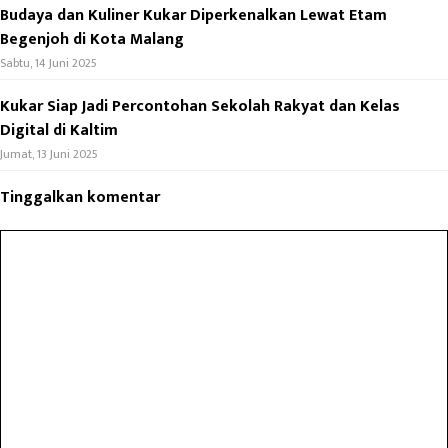
Budaya dan Kuliner Kukar Diperkenalkan Lewat Etam
Begenjoh di Kota Malang
Sabtu, 14 Juni 2025
Kukar Siap Jadi Percontohan Sekolah Rakyat dan Kelas
Digital di Kaltim
Jumat, 13 Juni 2025
Tinggalkan komentar
Komentar