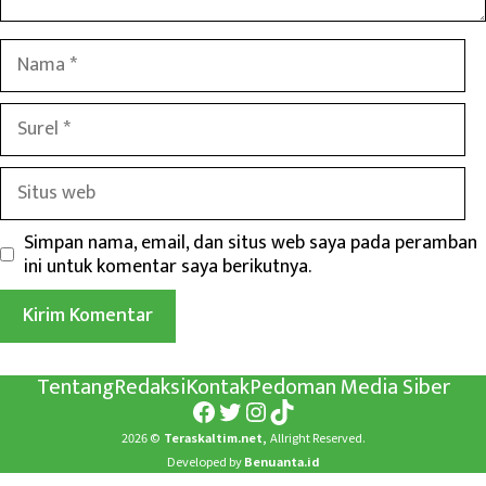
Nama
Surel
Situs
web
Simpan nama, email, dan situs web saya pada peramban
ini untuk komentar saya berikutnya.
Tentang
Redaksi
Kontak
Pedoman Media Siber
Facebook
Twitter
Instagram
TikTok
2026 ©
Teraskaltim.net,
Allright Reserved.
Developed by
Benuanta.id