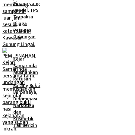
Pinang yang
Bandel, TPS
Terpaksa
Dijaga
Petugas
Gabungan
Kejari
Samarinda
Musnahkan
Ratusan
Barang Bukti
Berbahaya,
Didominasi
Narkotika
dan
Kosmetik
Tak Berizin