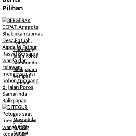
Pilihan
Pohon
Tumbang,
Jalan Poros
Samarinda-
Balikpapan
Sempat
Lumpuh
Masih Ada
Warga
Sungai