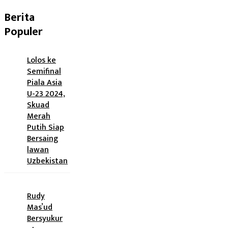
Berita
Populer
Lolos ke
Semifinal
Piala Asia
U-23 2024,
Skuad
Merah
Putih Siap
Bersaing
lawan
Uzbekistan
Rudy
Mas’ud
Bersyukur