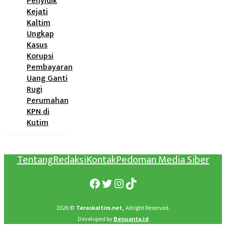
Penyidik
Kejati
Kaltim
Ungkap
Kasus
Korupsi
Pembayaran
Uang Ganti
Rugi
Perumahan
KPN di
Kutim
Tentang
Redaksi
Kontak
Pedoman Media Siber
Facebook
Twitter
Instagram
TikTok
2026 ©
Teraskaltim.net,
Allright Reserved.
Developed by
Benuanta.id