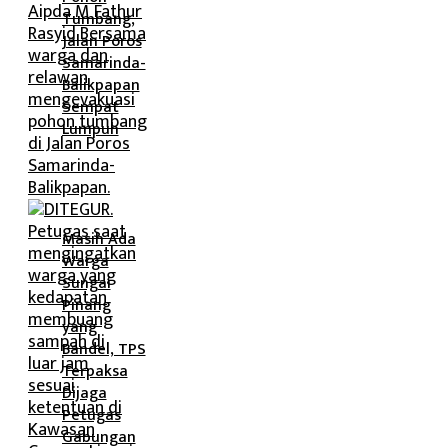
Tumbang,
Jalan Poros
Samarinda-
Balikpapan
Sempat
Lumpuh
Masih Ada
Warga
Sungai
Pinang
yang
Bandel, TPS
Terpaksa
Dijaga
Petugas
Gabungan