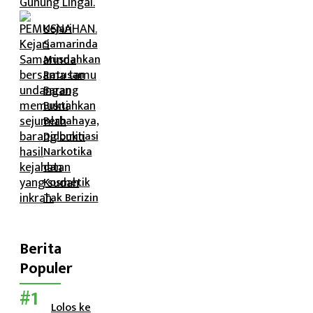
Kejari
Samarinda
Musnahkan
Ratusan
Barang
Bukti
Berbahaya,
Didominasi
Narkotika
dan
Kosmetik
Tak Berizin
Berita
Populer
Lolos ke