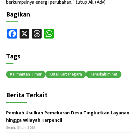
berkumpulnya energi perubahan,” tutup Ali. (Adv)
Bagikan
Fa
X
T
W
ce
hr
h
b
ea
at
Tags
o
ds
sA
ok
p
Kalimantan Timur
Kutai Kartanegara
Teraskaltim.net
p
Berita Terkait
Pemkab Usulkan Pemekaran Desa Tingkatkan Layanan
hingga Wilayah Terpencil
Senin, 16 Juni 2025