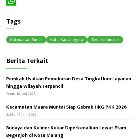
c
T
e
h
W
b
r
h
Tags
o
e
a
o
a
t
Kalimantan Timur
Kutai Kartanegara
Teraskaltim.net
k
d
s
Berita Terkait
s
A
p
Pemkab Usulkan Pemekaran Desa Tingkatkan Layanan
p
hingga Wilayah Terpencil
Senin, 16 Juni 2025
Kecamatan Muara Muntai Siap Gebrak HKG PKK 2026
Sabtu, 14 Juni 2025
Budaya dan Kuliner Kukar Diperkenalkan Lewat Etam
Begenjoh di Kota Malang