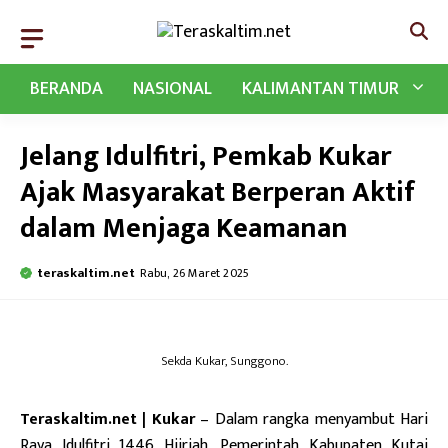
Langsung
ke
isi
BERANDA
NASIONAL
KALIMANTAN TIMUR
Jelang Idulfitri, Pemkab Kukar
Ajak Masyarakat Berperan Aktif
dalam Menjaga Keamanan
teraskaltim.net
Rabu, 26 Maret 2025
Sekda Kukar, Sunggono.
Teraskaltim.net | Kukar
– Dalam rangka menyambut Hari
Raya Idulfitri 1446 Hijriah, Pemerintah Kabupaten Kutai