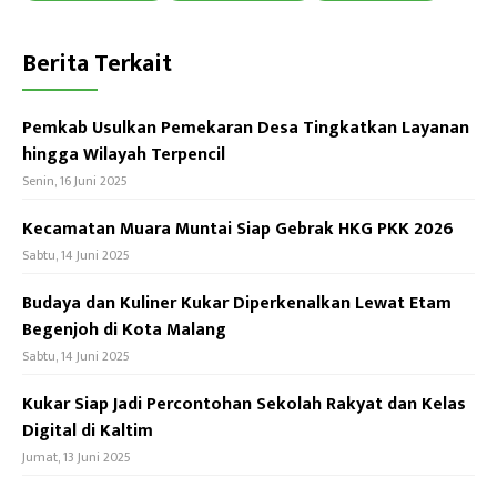
p
Berita Terkait
Pemkab Usulkan Pemekaran Desa Tingkatkan Layanan
hingga Wilayah Terpencil
Senin, 16 Juni 2025
Kecamatan Muara Muntai Siap Gebrak HKG PKK 2026
Sabtu, 14 Juni 2025
Budaya dan Kuliner Kukar Diperkenalkan Lewat Etam
Begenjoh di Kota Malang
Sabtu, 14 Juni 2025
Kukar Siap Jadi Percontohan Sekolah Rakyat dan Kelas
Digital di Kaltim
Jumat, 13 Juni 2025