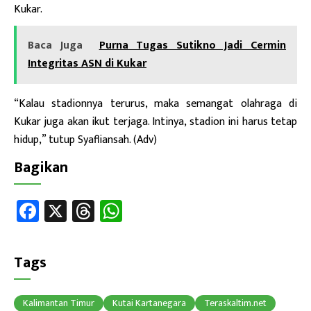
Kukar.
Baca Juga
Purna Tugas Sutikno Jadi Cermin
Integritas ASN di Kukar
“Kalau stadionnya terurus, maka semangat olahraga di
Kukar juga akan ikut terjaga. Intinya, stadion ini harus tetap
hidup,” tutup Syafliansah. (Adv)
Bagikan
Fa
X
T
W
ce
hr
h
b
ea
at
Tags
o
ds
sA
ok
p
Kalimantan Timur
Kutai Kartanegara
Teraskaltim.net