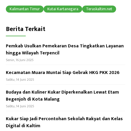
ok
p
Kalimantan Timur
Kutai Kartanegara
Teraskaltim.net
p
Berita Terkait
Pemkab Usulkan Pemekaran Desa Tingkatkan Layanan
hingga Wilayah Terpencil
Senin, 16 Juni 2025
Kecamatan Muara Muntai Siap Gebrak HKG PKK 2026
Sabtu, 14 Juni 2025
Budaya dan Kuliner Kukar Diperkenalkan Lewat Etam
Begenjoh di Kota Malang
Sabtu, 14 Juni 2025
Kukar Siap Jadi Percontohan Sekolah Rakyat dan Kelas
Digital di Kaltim