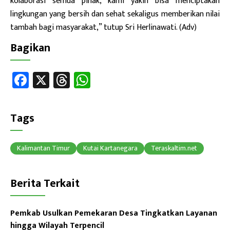
kolaborasi semua pihak, kami yakin bisa menciptakan
lingkungan yang bersih dan sehat sekaligus memberikan nilai
tambah bagi masyarakat,” tutup Sri Herlinawati. (Adv)
Bagikan
Fa
X
T
W
ce
hr
h
b
ea
at
Tags
o
ds
sA
ok
p
Kalimantan Timur
Kutai Kartanegara
Teraskaltim.net
p
Berita Terkait
Pemkab Usulkan Pemekaran Desa Tingkatkan Layanan
hingga Wilayah Terpencil