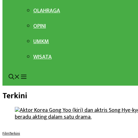
OLAHRAGA
OPINI
UMKM
WISATA
Terkini
Film
Terkini