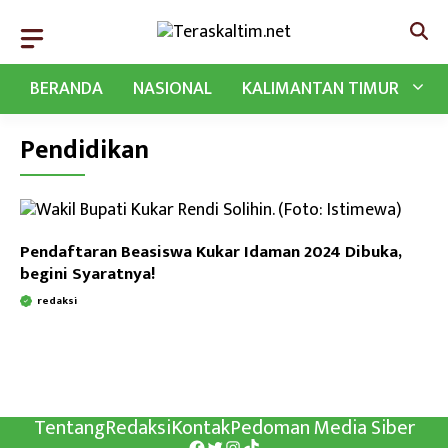
Langsung
ke
isi
BERANDA
NASIONAL
KALIMANTAN TIMUR
Pendidikan
Pendaftaran Beasiswa Kukar Idaman 2024 Dibuka,
begini Syaratnya!
redaksi
Tentang
Redaksi
Kontak
Pedoman Media Siber
Facebook
Twitter
Instagram
TikTok