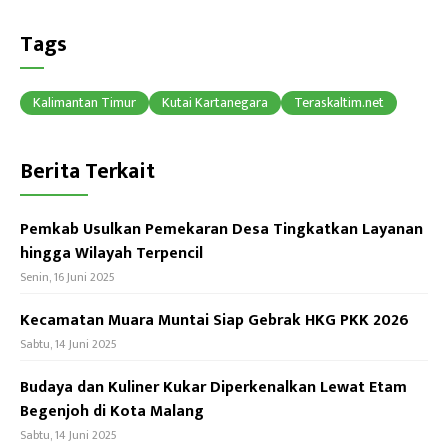
ce
hr
h
b
ea
at
Tags
o
ds
sA
ok
p
Kalimantan Timur
Kutai Kartanegara
Teraskaltim.net
p
Berita Terkait
Pemkab Usulkan Pemekaran Desa Tingkatkan Layanan
hingga Wilayah Terpencil
Senin, 16 Juni 2025
Kecamatan Muara Muntai Siap Gebrak HKG PKK 2026
Sabtu, 14 Juni 2025
Budaya dan Kuliner Kukar Diperkenalkan Lewat Etam
Begenjoh di Kota Malang
Sabtu, 14 Juni 2025